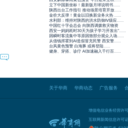
立下中国新坐标！最新版月球说明书......
陕西出台工作指引 推动场景培育开放......
金价大反弹！黄金以旧换新业务火热 ......
水利部：维持对陕西的洪水防御Ⅳ级应......
中国红十字会总会 向陕西调拨救灾物资
西安一妈妈耗时30天为孩子学习开发出"......
因瞬时客流集中等原因致部分观众入场......
从借钱挥霍到AI造假冒充民警 西安警......
台风黄色预警 白海豚 或将登陆......
健身、穿搭、诊疗 AI加速融入千行百......
关于华商
华商动态
广告服务
增值电信业务经营许可证B
互联网新闻信息许可证 61