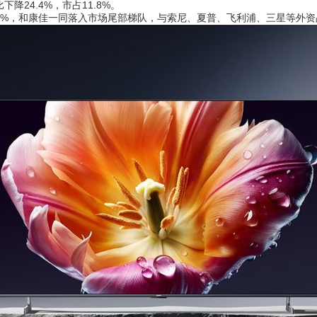
24.4%，市占11.8%。
%，和康佳一同落入市场尾部梯队，与索尼、夏普、飞利浦、三星等外资