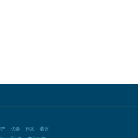
房产
优选
作文
巷议