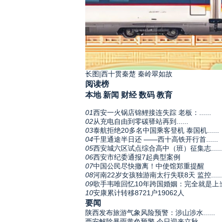
长图|西十贯秦楚 秦岭翠如故
阅读榜
本地
新闻
财经
数码
教育
01
西安一火锅店锦鲤接连失踪 老板：......
02
从充电自由到零碳驿站再到......
03
泰航拒绝20多名中国乘客登机 泰国机......
04
千里通途半日还 ——西十高铁开行首......
05
西安城六区试点综合高中（班）征集志.....
06
西安市纪委通报7起典型案例
07
中国公民尽快撤离！中使馆郑重提醒
08
河南22岁女孩独游南太行失联8天 监控.....
09
歌手韦唯回忆10年跨国婚姻：完全就是上
10
安康累计转移8721户19062人
要闻
陕西发布旅游气象风险预警：涉山涉水......
西安解除暴雨黄色预警 今日迎来立秋......