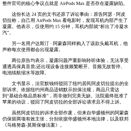
整件官司的核心争议点就是 AirPods Max 是否存在凝露缺陷。
这份长达 24 页的文书还原了诉讼事由：原告阿瑟 · 阿皮
切拉称，自己用 AirPods Max 看电影时，发现耳机内部产生了
凝露。他表示，仅使用约 15 分钟，耳机内部就“析出了冷凝水
汽”。
另一名用户达斯汀 · 阿蒙森同样购入了该款头戴耳机，他
声称每次使用都会出现凝露。
两位原告均表示，凝露问题严重影响聆听体验，无法享受
通透高保真音质;还出现设备连接频繁断开、音频无故暂停、
电池续航缩水等故障。
文书显示，法官默钱特驳回了纽约居民阿皮切拉提出的全
部诉求。依据纽约州商品适销默示担保法规，商品只需达
到“基础合格品质标准”，而非做到完美无缺。法院最终批准了
苹果的动议，驳回了阿皮切拉的全部诉讼请求且不得上诉。
虽然阿皮切拉的诉求全部作废，但来自华盛顿州的阿蒙森
仍保留两项有效主张，分别依据华盛顿州本地法律，以及联邦
《马格努森-莫斯保修法案》。