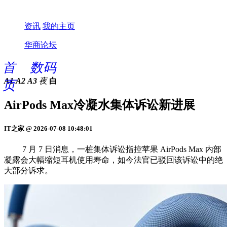
资讯
我的主页
华商论坛
首
数码
A1
A2
A3
夜
白
页
AirPods Max冷凝水集体诉讼新进展
IT之家 @ 2026-07-08 10:48:01
7 月 7 日消息，一桩集体诉讼指控苹果 AirPods Max 内部
凝露会大幅缩短耳机使用寿命，如今法官已驳回该诉讼中的绝
大部分诉求。