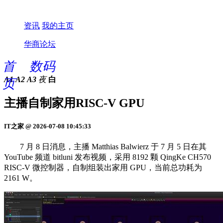
资讯
我的主页
华商论坛
首
数码
A1
A2
A3
夜
白
页
主播自制家用RISC-V GPU
IT之家 @ 2026-07-08 10:45:33
7 月 8 日消息，主播 Matthias Balwierz 于 7 月 5 日在其
YouTube 频道 bitluni 发布视频，采用 8192 颗 QingKe CH570
RISC-V 微控制器，自制组装出家用 GPU，当前总功耗为
2161 W。