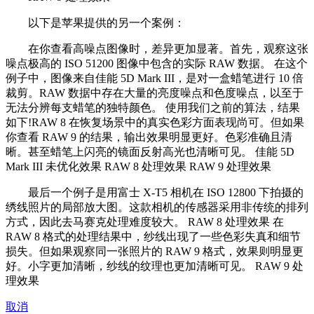
以下是苹果提供的另一个案例：
在你查看高噪点图像时，差异更加显著。首先，观察这张
噪点极高的 ISO 51200 图像中包含的实际 RAW 数据。 在这个
例子中，图像来自佳能 5D Mark III，是对一盒蜡笔进行 10 倍
裁剪。RAW 数据中存在大量的亮度噪点和色度噪点，以至于
无法分辨每支蜡笔的独特颜色。 使用我们之前的算法，结果
如下!RAW 8 在恢复场景中的真实色彩方面表现尚可。但如果
你查看 RAW 9 的结果，输出效果明显更好。色彩准确且清
晰。甚至蜡笔上闪亮的镜面反射高光也清晰可见。 佳能 5D
Mark III 未优化效果 RAW 8 处理效果 RAW 9 处理效果
最后一个例子是用富士 X-T5 相机在 ISO 12800 下拍摄的
绣线照片的局部放大图。这款相机的传感器采用非传统的排列
方式，因此去马赛克处理难度较大。 RAW 8 处理效果 在
RAW 8 格式的处理结果中，纱线出现了一些色彩失真和细节
损失。但如果观察同一张照片的 RAW 9 格式，效果则明显更
好。小字更加清晰，纱线的纹理也更加清晰可见。 RAW 9 处
理效果
取消