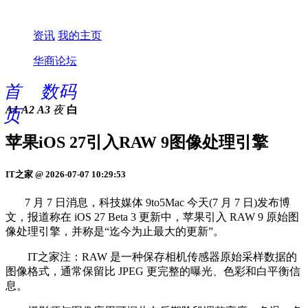
资讯
我的主页
华商论坛
首
数码
A1
A2
A3
夜
白
页
苹果iOS 27引入RAW 9图像处理引擎
IT之家 @ 2026-07-07 10:29:53
7 月 7 日消息，科技媒体 9to5Mac 今天(7 月 7 日)发布博
文，报道称在 iOS 27 Beta 3 更新中，苹果引入 RAW 9 原始图
像处理引擎，并称是“迄今为止最大的更新”。
IT之家注：RAW 是一种保存相机传感器原始采样数据的
图像格式，通常保留比 JPEG 更完整的曝光、色彩和白平衡信
息。