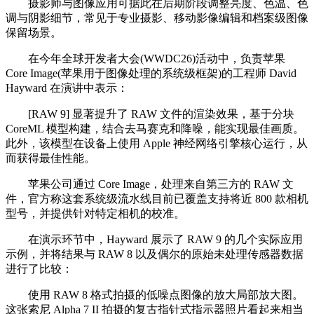
摄影师与图像应用可据此在后期阶段调整亮度、色温、色
调与阴影细节，常见于专业摄影、移动影像编辑和档案级图像
保留场景。
在今年全球开发者大会(WWDC26)活动中，负责苹果
Core Image(苹果用于图像处理的系统级框架)的工程师 David
Hayward 在演讲中表示：
[RAW 9] 显著提升了 RAW 文件的渲染效果，基于分块
CoreML 模型构建，结合去马赛克和降噪，能实现最佳画质。
此外，该模型在设备上使用 Apple 神经网络引擎核心运行，从
而获得最佳性能。
苹果公司通过 Core Image，处理来自第三方的 RAW 文
件，官方称这套系统级流水线目前已覆盖支持将近 800 款相机
型号，并提供针对特定相机的校准。
在演示环节中，Hayward 展示了 RAW 9 的几个实际应用
示例，并将结果与 RAW 8 以及偶尔的原始未处理传感器数据
进行了比较：
使用 RAW 8 格式拍摄的低噪点图像的放大局部放大图。
这张索尼 Alpha 7 II 拍摄的复古指针式指示器照片看起来相当