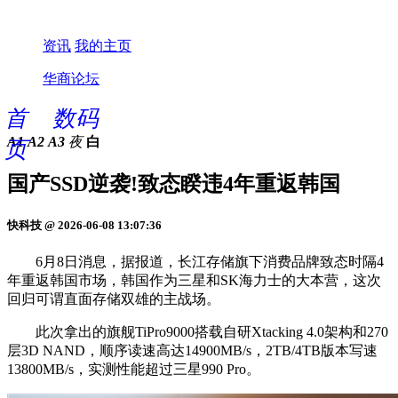
资讯
我的主页
华商论坛
首
数码
A1
A2
A3
夜
白
页
国产SSD逆袭!致态睽违4年重返韩国
快科技 @ 2026-06-08 13:07:36
6月8日消息，据报道，长江存储旗下消费品牌致态时隔4
年重返韩国市场，韩国作为三星和SK海力士的大本营，这次
回归可谓直面存储双雄的主战场。
此次拿出的旗舰TiPro9000搭载自研Xtacking 4.0架构和270
层3D NAND，顺序读速高达14900MB/s，2TB/4TB版本写速
13800MB/s，实测性能超过三星990 Pro。