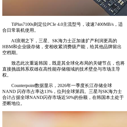
TiPlus7100s则定位PCIe 4.0主流型号，读速7400MB/s，适
合日常装机使用。
AI浪潮之下，三星、SK海力士正加速扩产利润更高的
HBM和企业级存储，变相收紧消费级产能，给其他品牌留出
空档期。
致态此次重返韩国，既是其全球化布局的关键节点，也将
直接挑战韩系双雄在高性能存储领域的技术壁垒与市场主导
权。
Counterpoint数据显示，2026年一季度长江存储全球
NAND 闪存市占率达13%，位列全球第四。三星与SK海力士
合计占据全球NAND闪存市场近50%的份额，在韩国本土处于
垄断地位。