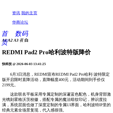
资讯
我的主页
华商论坛
首
数码
A1
A2
A3
夜
白
页
REDMI Pad2 Pro哈利波特版降价
快科技 @ 2026-06-03 13:41:25
6月3日消息，REDMI宣布REDMI Pad2 Pro哈利·波特限定
版开启限时直降活动，直降幅度400元，活动期间到手价仅
2199元。
这款联名平板采用专属定制的深邃蓝色配色，机身背部激
光镌刻霍格沃茨校徽，搭配专属的魔法暗纹印记，辨识度拉
满，系统层面也做了深度定制的专属UI界面，哈利波特IP里的
经典元素全场景复现，代入感很强。