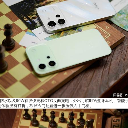
尘防水以及90W有线快充和OTG反向充电，外出可临时给蓝牙耳机、智能手
用体验没有打折，砍掉冷门配置进一步压低入手门槛。