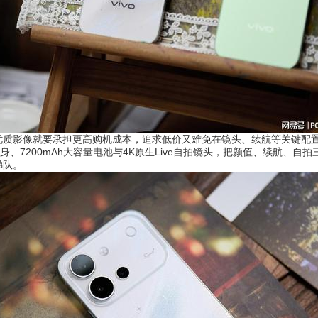
像就要承担更高购机成本，追求低价又难免在镜头、续航等关键配置缩水，
机身、7200mAh大容量电池与4K原生Live自拍镜头，把颜值、续航、
梯队。