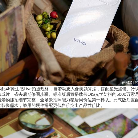
4K原生感Live拍摄规格，自带动态人像美颜算法，搭配星光滤镜、冷
片，省去后期修图步骤。标准版后置搭载带OIS光学防抖的5000万索尼
景物抓拍细节完整，全场景拍照能力稳居同价位第一梯队。元气版后置配备F
础影像需求，够用的硬件搭配更低售价突出产品性价比。