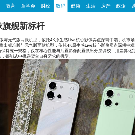
家
教育
童学会
财经
数码
健康
生活
房产
政企
影像旗舰新标杆
标准版与元气版两款机型，依托4K原生感Live核心影像卖点深耕中端手机市
同步推出标准版与元气版两款机型，依托4K原生感Live核心影像卖点深耕
面保持统一规格，仅在核心性能与后置影像配置做出分层调校，用差异化
族，都能从中挑选契合自身需求的机型。