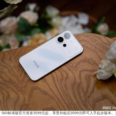
S60标准版官方首发3599元起，享受补贴后3099元即可入手起步版本。