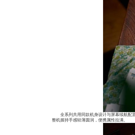
全系列共用同款机身设计与屏幕续航配置，
整机握持手感轻薄圆润，便携属性拉满。