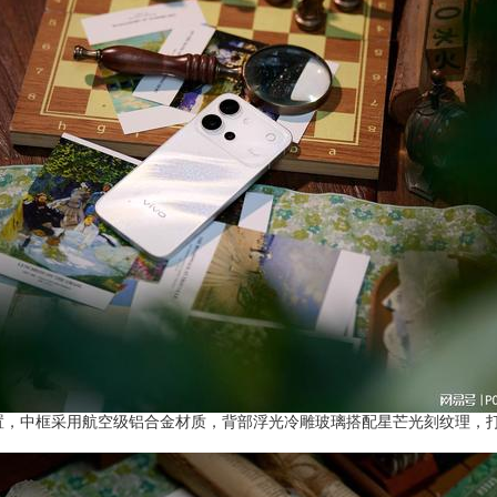
中框采用航空级铝合金材质，背部浮光冷雕玻璃搭配星芒光刻纹理，打