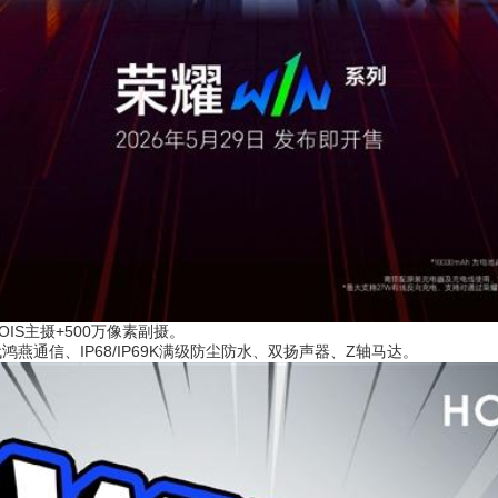
IS主摄+500万像素副摄。
通信、IP68/IP69K满级防尘防水、双扬声器、Z轴马达。