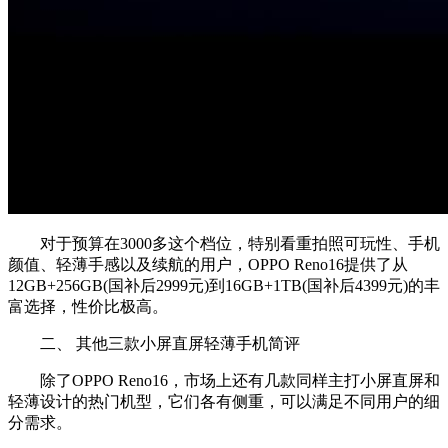
对于预算在3000多这个档位，特别看重拍照可玩性、手机
颜值、轻薄手感以及续航的用户，OPPO Reno16提供了从
12GB+256GB(国补后2999元)到16GB+1TB(国补后4399元)的丰
富选择，性价比极高。
二、 其他三款小屏直屏轻薄手机简评
除了OPPO Reno16，市场上还有几款同样主打小屏直屏和
轻薄设计的热门机型，它们各有侧重，可以满足不同用户的细
分需求。