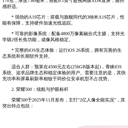
170克，厚度7.80毫米，搭配6.1英寸超视网膜XDR直屏，握持
感舒适。
* 强劲的A19芯片：搭载与旗舰同代的3纳米A19芯片，性
能有保障，支持硬件加速光线追踪。
* 可靠的影像系统：配备4800万像素融合式主摄，支持光
学级2倍长焦功能，成像风格稳定。
* 完整的iOS生态体验：运行iOS 26系统，拥有完善的生
态系统和长期软件支持。
适合人群：预算在4500元左右(256GB版本起)，青睐iOS
系统、追求品牌生态和稳定体验的用户。需要注意的是，其快
充功率和屏幕刷新率相较于同价位安卓机型不占优势。
2. 荣耀500：续航与护眼标杆
荣耀500于2025年11月发布，主打“2亿人像全能实况”，其
突出特点包括：