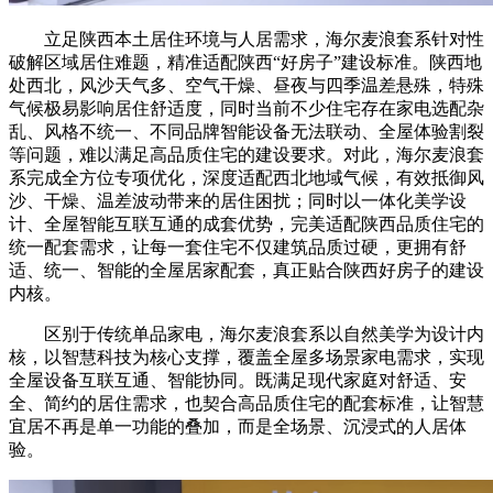
立足陕西本土居住环境与人居需求，海尔麦浪套系针对性
破解区域居住难题，精准适配陕西“好房子”建设标准。陕西地
处西北，风沙天气多、空气干燥、昼夜与四季温差悬殊，特殊
气候极易影响居住舒适度，同时当前不少住宅存在家电选配杂
乱、风格不统一、不同品牌智能设备无法联动、全屋体验割裂
等问题，难以满足高品质住宅的建设要求。对此，海尔麦浪套
系完成全方位专项优化，深度适配西北地域气候，有效抵御风
沙、干燥、温差波动带来的居住困扰；同时以一体化美学设
计、全屋智能互联互通的成套优势，完美适配陕西品质住宅的
统一配套需求，让每一套住宅不仅建筑品质过硬，更拥有舒
适、统一、智能的全屋居家配套，真正贴合陕西好房子的建设
内核。
区别于传统单品家电，海尔麦浪套系以自然美学为设计内
核，以智慧科技为核心支撑，覆盖全屋多场景家电需求，实现
全屋设备互联互通、智能协同。既满足现代家庭对舒适、安
全、简约的居住需求，也契合高品质住宅的配套标准，让智慧
宜居不再是单一功能的叠加，而是全场景、沉浸式的人居体
验。