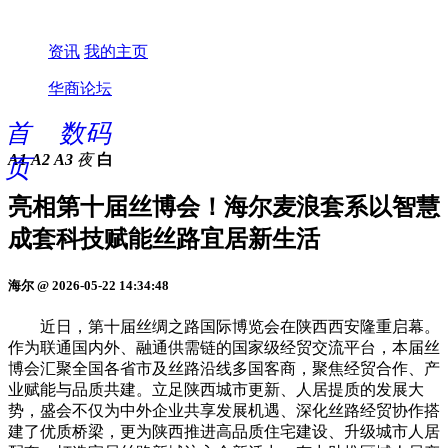
资讯
我的主页
华商论坛
首
数码
A1
A2
A3
夜
白
页
亮相第十届丝博会！海尔麦浪套系以智慧
成套科技赋能丝路宜居新生活
海尔 @ 2026-05-22 14:34:48
近日，第十届丝绸之路国际博览会在陕西西安隆重启幕。
作为联通国内外、融通供需链的国家级经贸交流平台，本届丝
博会汇聚全国各省市及丝路沿线多国客商，聚焦经贸合作、产
业赋能与品质共建。立足陕西城市更新、人居提质的发展大
势，盛会不仅为中外企业共享发展机遇、深化丝路经贸协作搭
建了优质桥梁，更为陕西推进高品质住宅建设、升级城市人居