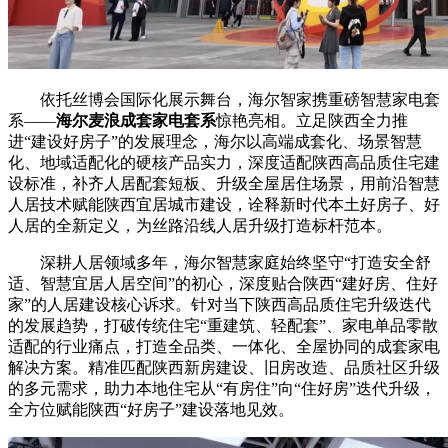
依托丝博会国际化展示舞台，海尔智家携重磅智慧家电套
系——
海尔
麦浪成套家电套系
惊艳亮相。立足陕西全力推
进“建设好房子”的发展理念，海尔以高端成套化、场景智慧
化、地域适配化的硬核产品实力，深度适配陕西高品质住宅建
设标准，补齐人居配套短板、升级全屋居住场景，用前沿智慧
人居技术赋能陕西宜居城市建设，诠释新时代本土好房子、好
人居的全新定义，为丝路沿线人居升级打造标杆范本。
深耕人居领域多年，海尔智慧家庭始终坚守“打造安全舒
适、智慧宜居人居空间”的初心，深度贴合陕西“建好房、住好
家”的人居建设核心诉求。针对当下陕西高品质住宅升级迭代
的发展趋势，打破传统住宅“重建筑、轻配套”、家电单品零散
适配的行业痛点，打造全品类、一体化、全屋协同的成套家电
解决方案。精准匹配陕西新房建设、旧房改造、品质社区升级
的多元需求，助力本地住宅从“有房住”向“住好房”迭代升级，
全方位赋能陕西“好房子”建设落地见效。