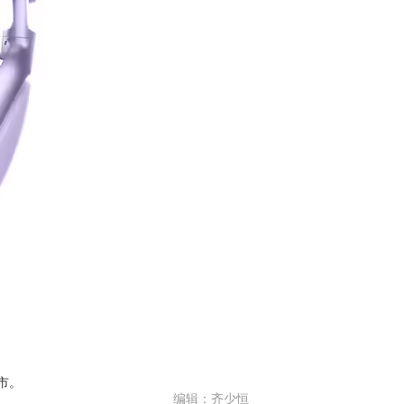
上市。
编辑：齐少恒