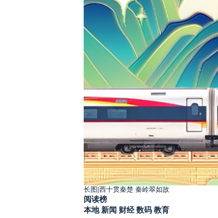
长图|西十贯秦楚 秦岭翠如故
阅读榜
本地
新闻
财经
数码
教育