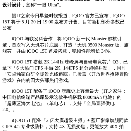
设计设计
，宣称“一眼 Ultra”。
据IT之家今日早些时候报道，iQOO 官方已宣布，iQOO
15T 将于 5 月 20 日 19:00 发布并开售。目前新机部分参数已
公布：
iQOO 与联发科合作，将 iQOO 新一代 Monster 超核引
擎，首次写入天玑芯片底层，打造「天玑 9500 Monster 版」旗
舰芯，并由 iQOO 15T 首发搭载，稳帧性能增长 34%。
iQOO 15T 搭载 2K 144Hz 珠峰屏与自研电竞芯片 Q3，已
拿下「6 大热门 FPS 手游 2K+144FPS 超分超帧并发」，同时
「安卓独家自研全场景光线追踪」已覆盖《开放世界换装冒险
游戏》在内的四大头部热门游戏。
iQOO 15T 配备了 iQOO 旗舰史上容量最大（IT之家注：
中国电信终端产品库显示这款手机搭载 8000mAh 电池）的
「超薄蓝海大电池」（单电芯），支持「全局直驱供电
2.0」。
iQOO15T 配备「2 亿大底超级主摄」+ 蓝厂影像旗舰同款
CIPA 4.5 专业级防抖，支持 4X 无损变焦，更能放大 40X 拍