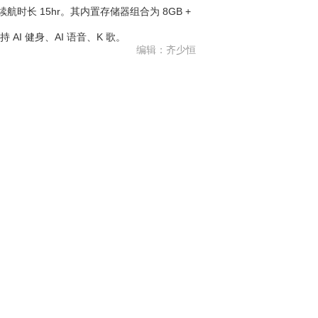
航时长 15hr。其内置存储器组合为 8GB +
I 健身、AI 语音、K 歌。
编辑：齐少恒