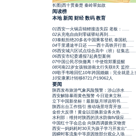
长图|西十贯秦楚 秦岭翠如故
阅读榜
本地
新闻
财经
数码
教育
01
西安一火锅店锦鲤接连失踪 老板：......
02
从充电自由到零碳驿站再到......
03
泰航拒绝20多名中国乘客登机 泰国机......
04
千里通途半日还 ——西十高铁开行首......
05
西安城六区试点综合高中（班）征集志.....
06
西安市纪委通报7起典型案例
07
中国公民尽快撤离！中使馆郑重提醒
08
河南22岁女孩独游南太行失联8天 监控.....
09
歌手韦唯回忆10年跨国婚姻：完全就是上
10
安康累计转移8721户19062人
要闻
陕西发布旅游气象风险预警：涉山涉水......
西安解除暴雨黄色预警 今日迎来立秋......
立下中国新坐标！最新版月球说明书......
陕西出台工作指引 推动场景培育开放......
金价大反弹！黄金以旧换新业务火热 ......
水利部：维持对陕西的洪水防御Ⅳ级应......
中国红十字会总会 向陕西调拨救灾物资
西安一妈妈耗时30天为孩子学习开发出"......
因瞬时客流集中等原因致部分观众入场......