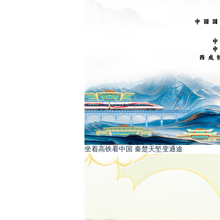
坐着高铁看中国 秦楚天堑变通途