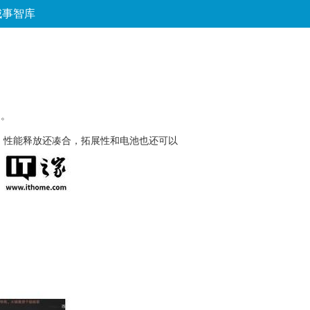
城事智库
论坛
数字报
房产
爱游
优选
台。
e 的平台，性能释放还凑合，拓展性和电池也还可以