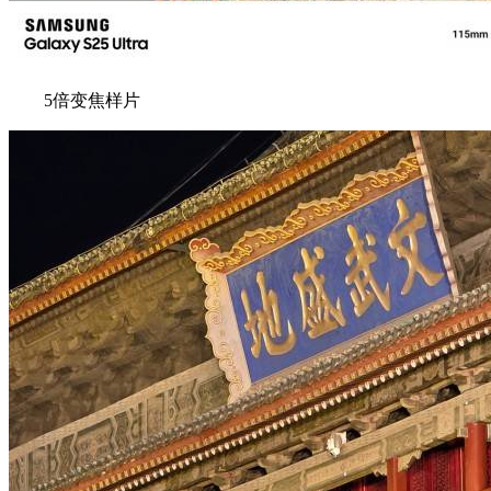
5倍变焦样片