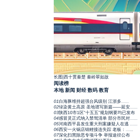
长图|西十贯秦楚 秦岭翠如故
阅读榜
本地
新闻
财经
数码
教育
01
白海豚维持超强台风级别 江浙多......
02
绿染黄土高原 圣地谱写新篇——延安......
03
陕西10市1区“十五五”规划纲要均已发布
04
感冒灵正式纳入禁驾清单 部分市民对......
05
河南西平县发生重大刑案嫌疑人在逃 ......
06
西安一火锅店锦鲤接连失踪 老板：......
07
深化扫黑除恶专项斗争 举报途径公布