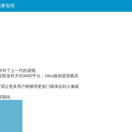
城事智库
论坛
数字报
房产
爱游
优选
。
设计，弥补了上一代的遗憾。
联发科天玑9400平台，Ultra版则是搭载高
望让更多用户能够用更低门槛体会到人像摄
值得期待。