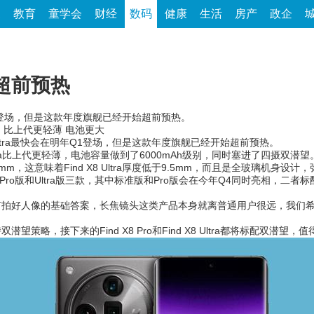
家
教育
童学会
财经
数码
健康
生活
房产
政企
ra超前预热
在明年Q1登场，但是这款年度旗舰已经开始超前预热。
预热：比上代更轻薄 电池更大
 Ultra最快会在明年Q1登场，但是这款年度旗舰已经开始超前预热。
Ultra比上代更轻薄，电池容量做到了6000mAh级别，同时塞进了四摄双潜望
9.5mm，这意味着Find X8 Ultra厚度低于9.5mm，而且是全玻璃机身
Pro版和Ultra版三款，其中标准版和Pro版会在今年Q4同时亮相，二者标配
。
拍好人像的基础答案，长焦镜头这类产品本身就离普通用户很远，我们希
略，接下来的Find X8 Pro和Find X8 Ultra都将标配双潜望，