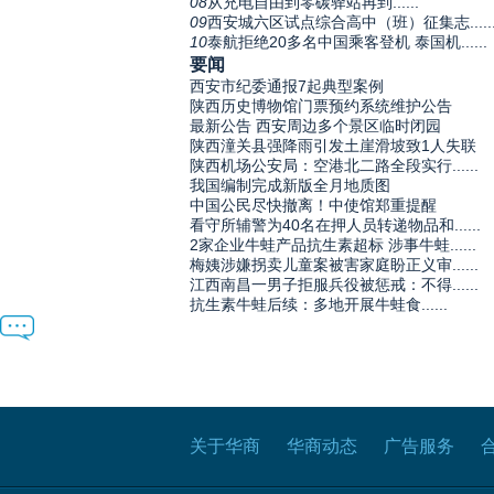
08
从充电自由到零碳驿站再到......
09
西安城六区试点综合高中（班）征集志.....
10
泰航拒绝20多名中国乘客登机 泰国机......
要闻
西安市纪委通报7起典型案例
陕西历史博物馆门票预约系统维护公告
最新公告 西安周边多个景区临时闭园
陕西潼关县强降雨引发土崖滑坡致1人失联
陕西机场公安局：空港北二路全段实行......
我国编制完成新版全月地质图
中国公民尽快撤离！中使馆郑重提醒
看守所辅警为40名在押人员转递物品和......
2家企业牛蛙产品抗生素超标 涉事牛蛙......
梅姨涉嫌拐卖儿童案被害家庭盼正义审......
江西南昌一男子拒服兵役被惩戒：不得......
抗生素牛蛙后续：多地开展牛蛙食......
关于华商
华商动态
广告服务