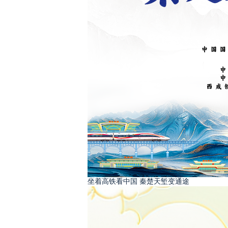
坐着高铁看中国 秦楚天堑变通途