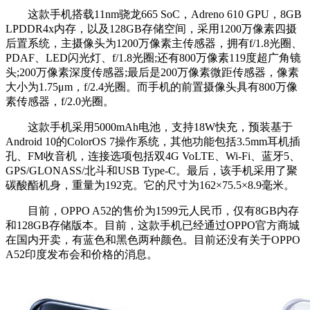
这款手机搭载11nm骁龙665 SoC，Adreno 610 GPU，8GB
LPDDR4x内存，以及128GB存储空间，采用1200万像素四摄
后置系统，主摄像头为1200万像素主传感器，拥有f/1.8光圈、
PDAF、LED闪光灯、f/1.8光圈;还有800万像素119度超广角镜
头;200万像素深度传感器;最后是200万像素微距传感器，像素
大小为1.75μm，f/2.4光圈。而手机的前置摄像头具有800万像
素传感器，f/2.0光圈。
这款手机采用5000mAh电池，支持18W快充，预装基于
Android 10的ColorOS 7操作系统，其他功能包括3.5mm耳机插
孔、FM收音机，连接选项包括双4G VoLTE、Wi-Fi、蓝牙5、
GPS/GLONASS/北斗和USB Type-C。最后，该手机采用了聚
碳酸酯机身，重量为192克。它的尺寸为162×75.5×8.9毫米。
目前，OPPO A52的售价为1599元人民币，仅有8GB内存
和128GB存储版本。目前，这款手机已经通过OPPO官方商城
在国内开卖，有蓝色和黑色两种颜色。目前还没有关于OPPO
A52印度发布会和价格的消息。