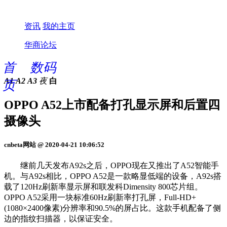
资讯
我的主页
华商论坛
首
数码
A1
A2
A3
夜
白
页
OPPO A52上市配备打孔显示屏和后置四
摄像头
cnbeta网站 @ 2020-04-21 10:06:52
继前几天发布A92s之后，OPPO现在又推出了A52智能手
机。与A92s相比，OPPO A52是一款略显低端的设备，A92s搭
载了120Hz刷新率显示屏和联发科Dimensity 800芯片组。
OPPO A52采用一块标准60Hz刷新率打孔屏，Full-HD+
(1080×2400像素)分辨率和90.5%的屏占比。这款手机配备了侧
边的指纹扫描器，以保证安全。